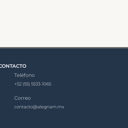
CONTACTO
Teléfono
+52 (55) 5533-1065
Correo
contacto@alegriam.mx